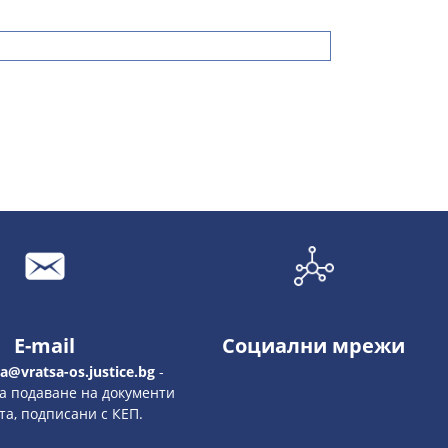
E-mail
Социални мрежи
ra
@vratsa-os.justice.bg
-
а подаване на документи
та, подписани с КЕП.