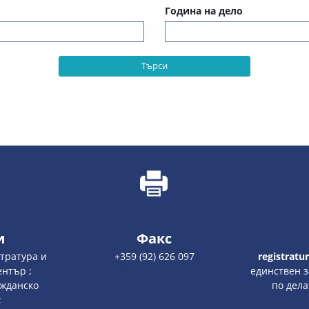
Година на дело
Търси
и
Факс
стратура и
+359 (92) 626 097
registratu
нтър ;
единствен з
ажданско
по дела
;