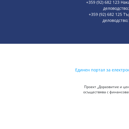
+359 (92) 682 123 На
деловодство
+359 (92) 682 125 Т
деловодство
Единен портал за електро
Проект „Доразвитие и цен
осъществява с финансоват