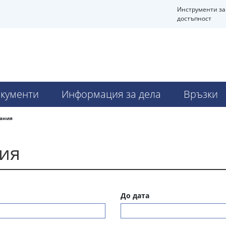
Инструменти за
достъпност
кументи
Информация за дела
Връзки
дания
ния
До дата