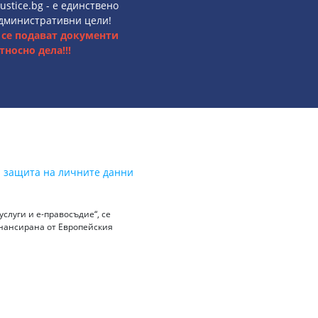
ustice.bg - е единствено
административни цели!
е се подават документи
тносно дела!!!
а защита на личните данни
слуги и е-правосъдие“, се
инансирана от Европейския