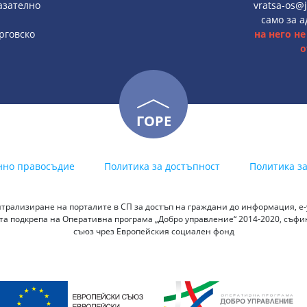
казателно
vratsa-os@j
;
само за 
ърговско
на него н
;
о
ГОРЕ
нно правосъдие
Политика за достъпност
Политика з
трализиране на порталите в СП за достъп на граждани до информация, е-у
а подкрепа на Оперативна програма „Добро управление“ 2014-2020, съф
съюз чрез Европейския социален фонд